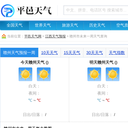
全国天气
世界天气
旅游天气
历史天气
空气
当前位置：
平邑天气网
>
江西天气预报
> 赣州市未来一周天气查询
赣州天气预报一周
10天天气
15天天气
30天天气
天气指数
今天赣州天气 ()
明天赣州天气 ()
白天：
白天：
夜间：
夜间：
℃
~
℃
℃
~
℃
日出/日落：
/
日出/日落：
/