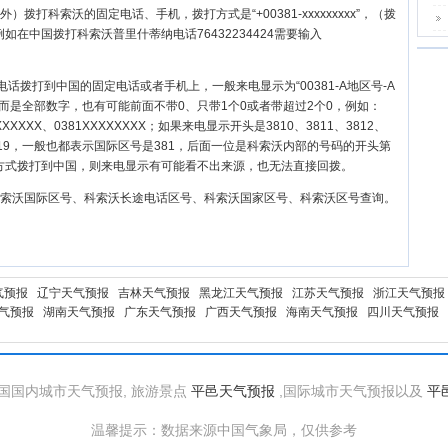
）拨打科索沃的固定电话、手机，拨打方式是“+00381-xxxxxxxxx”，（拨
在中国拨打科索沃普里什蒂纳电话76432234424需要输入
电话拨打到中国的固定电话或者手机上，一般来电显示为“00381-A地区号-A
，而是全部数字，也有可能前面不带0、只带1个0或者带超过2个0，例如：
XXXXXXXX、0381XXXXXXXX；如果来电显示开头是3810、3811、3812、
818、3819，一般也都表示国际区号是381，后面一位是科索沃内部的号码的开头第
等方式拨打到中国，则来电显示有可能看不出来源，也无法直接回拨。
科索沃国际区号、科索沃长途电话区号、科索沃国家区号、科索沃区号查询。
气预报
辽宁天气预报
吉林天气预报
黑龙江天气预报
江苏天气预报
浙江天气预报
气预报
湖南天气预报
广东天气预报
广西天气预报
海南天气预报
四川天气预报
国国内城市天气预报, 旅游景点
平邑天气预报
,国际城市天气预报以及
平
温馨提示：数据来源中国气象局，仅供参考