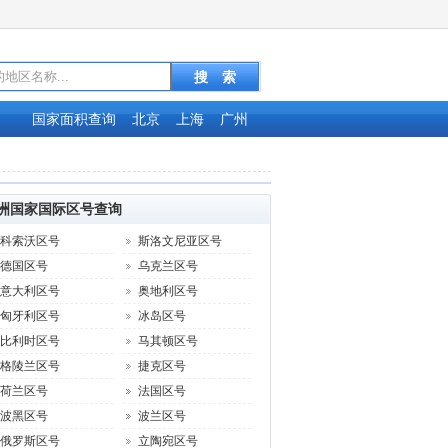
国家面积查询
北京
上海
广州
洲国家国际区号查询
科索沃区号
斯洛文尼亚区号
德国区号
乌克兰区号
意大利区号
奥地利区号
匈牙利区号
冰岛区号
比利时区号
马其顿区号
格陵兰区号
捷克区号
荷兰区号
法国区号
波黑区号
波兰区号
俄罗斯区号
立陶宛区号