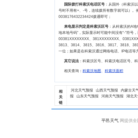
国际拨打科索沃电话区号
：从国外（科索沃以外
号时不用有+、-号，连续拨所有数字就可以）。例如
0038176432234424拨通即可；
来电显示判定是科索沃区号
：从科索沃的A地
地本地号码”，实际显示时可能中间没有“-”符号
00381XXXXXXXX、381XXXXXXXX、0381
3813、3814、3815、3816、3817、3
一位；如果是在科索沃通过网络电话、IP电话
其它说法
：科索沃区号、科索沃电话区号、
相关查询：
科索沃地图
、
科索沃面积
河北天气预报
山西天气预报
内蒙古天
相
报
山东天气预报
河南天气预报
湖北天
关
链
平邑天气
网提供全