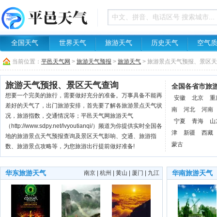
全国天气
世界天气
旅游天气
历史天气
空气
当前位置：
平邑天气网
>
旅游天气预报
>
旅游天气
> 旅游景点天气预报、景区
旅游天气预报、景区天气查询
全国各省市旅
想要一个完美的旅行，需要做好充分的准备。万事具备不能再
安徽
北京
重
差好的天气了，出门旅游安排，首先要了解各旅游景点天气状
南
河北
河南
况，旅游指数，交通情况等；平邑天气网旅游天气
宁夏
青海
山
（http://www.sdpy.net/lvyoutianqi/）频道为你提供实时全国各
津
新疆
西藏
地的旅游景点天气预报查询及景区天气影响、交通、旅游指
蒙古
数、旅游景点攻略等，为您旅游出行提前做好准备!
华东旅游天气
华南旅游天气
南京
|
杭州
|
黄山
|
厦门
|
九江