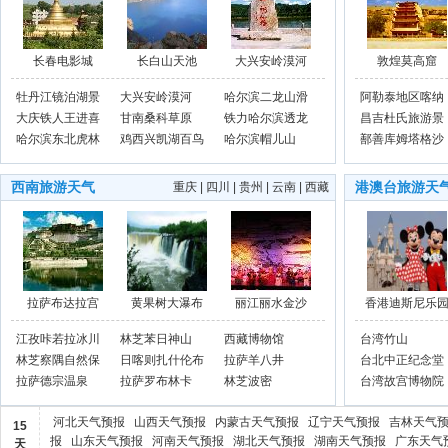
长春电影城
长白山天池
大兴安岭漠河
敦煌莫高窟
牡丹江镜泊湖景
大兴安岭漠河
哈尔滨二龙山滑
阿勒泰地区喀纳
区
大庆铁人王进喜
甘南桑科草原
雪场
铁力哈尔滨透龙
斯景区
昌吉杜氏旅游景
纪念馆
哈尔滨东北虎林
鸡西兴凯湖百鸟
山
哈尔滨帽儿山
区
鄯善库姆塔格沙
园
乐园
漠
西南旅游天气
港澳台旅游天
重庆
|
四川
|
贵州
|
云南
|
西藏
拉萨布达拉宫
黄果树大瀑布
丽江丽水金沙
香港迪斯尼乐
江孜咔若拉冰川
林芝苯日神山
西藏博物馆
台湾竹山
林芝察隅自然保
日喀则扎什伦布
拉萨羊八井
台北中正纪念堂
护区
拉萨德宗温泉
寺
拉萨罗布林卡
林芝波密
台湾故宫博物院
河北天气预报
山西天气预报
内蒙古天气预报
辽宁天气预报
吉林天气
15
报
山东天气预报
河南天气预报
湖北天气预报
湖南天气预报
广东天气
天