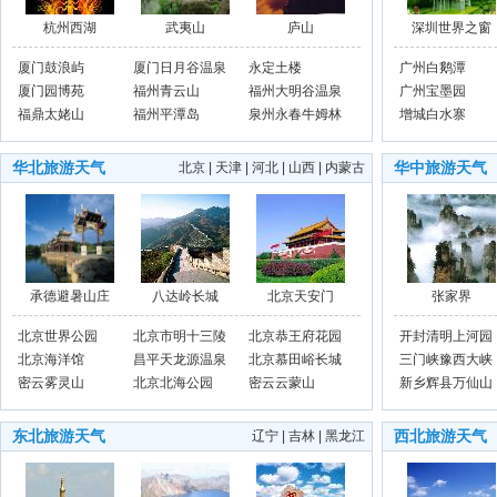
杭州西湖
武夷山
庐山
深圳世界之窗
厦门鼓浪屿
厦门日月谷温泉
永定土楼
广州白鹅潭
厦门园博苑
度假村
福州青云山
福州大明谷温泉
广州宝墨园
福鼎太姥山
福州平潭岛
村
泉州永春牛姆林
增城白水寨
生态旅游区
华北旅游天气
华中旅游天气
北京
|
天津
|
河北
|
山西
|
内蒙古
承德避暑山庄
八达岭长城
北京天安门
张家界
北京世界公园
北京市明十三陵
北京恭王府花园
开封清明上河园
北京海洋馆
景区
昌平天龙源温泉
北京慕田峪长城
三门峡豫西大峡
密云雾灵山
北京北海公园
密云云蒙山
谷
新乡辉县万仙山
风景区
东北旅游天气
西北旅游天气
辽宁
|
吉林
|
黑龙江