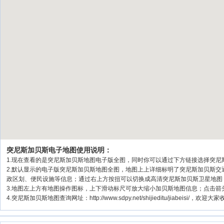
突尼斯加贝斯电子地图使用说明：
1.现在查看的是突尼斯加贝斯地图电子版全图，同时你可以通过下方链接选择突尼斯
2.默认显示的电子版突尼斯加贝斯地图全图，地图上上详细标明了突尼斯加贝斯
政区划、便民设施等信息；通过右上方按扭可以切换成高清突尼斯加贝斯卫星地图
3.地图左上方有地图操作图标，上下滑动标尺可放大缩小加贝斯地图信息；点击箭
4.突尼斯加贝斯地图查询网址：http://www.sdpy.net/shijieditu/jiabeisi/，欢迎大