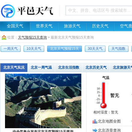
全国天气
世界天气
旅游天气
历史天气
空气
位置：
天气预报15天查询
> 最新北京天气预报15天查询
一周天气
10天天气
北京天气预报15天
30天天气
天气指数
北京天气实况
北京一周气温
北京生活指数
北京历史天气
北京旅游天
气温
50 -
25 -
暂无
0 -
-25 -
-50 -
相对湿度：暂无
北京地图全图
北京违章查询
中央气象台发布北京天气预报15天查询