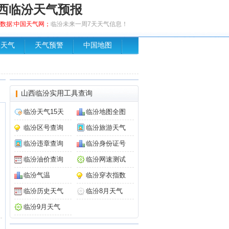
西临汾天气预报
布，数据:中国天气网；
临汾未来一周7天天气信息！
场天气
天气预警
中国地图
山西临汾实用工具查询
临汾天气15天
临汾地图全图
临汾区号查询
临汾旅游天气
临汾违章查询
临汾身份证号
临汾油价查询
临汾网速测试
临汾气温
临汾穿衣指数
临汾历史天气
临汾8月天气
临汾9月天气