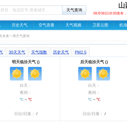
山
08月08日18:00发
气
历史天气
空气质量
天气视频
卫星云图
机
汾市未来一周天气查询
气
30天天气
天气指数
历史天气
PM2.5
明天临汾天气 ()
后天临汾天气 ()
白天：
白天：
夜间：
夜间：
℃
~
℃
℃
~
℃
日出/日落：
/
日出/日落：
/