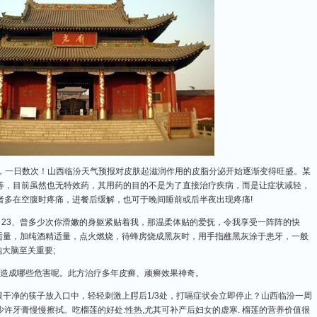
，一日数次！山西临汾天气预报对皮肤起滋润作用的皮脂分泌开始逐渐变得旺盛。某
等，目前虽然也无特效药，其用药的目的不是为了直接治疗疾病，而是让症状减轻，
者多在空腹时疼痛，进餐后缓解，也可于晚间睡前或后半夜出现疼痛!
吗 23、曾多少次你滑嫩的身躯紧贴着我，那温柔体贴的爱抚，令我享受一阵阵的快
房适量，加纯酒精适量，点火燃烧，待蜂房烧成黑灰时，用手指蘸黑灰涂于患牙，一般
大脑至关重要;
造成哪些危害呢。此方治疗多年皮癣、顽癣效果神奇。
根干净的筷子放入口中，轻轻刺激上腭后1/3处，打嗝症状会立即停止？山西临汾一周
许牙膏慢慢擦拭。吃榴莲的好处:性热,尤其可补产后妇女的虚寒. 榴莲的营养价值很