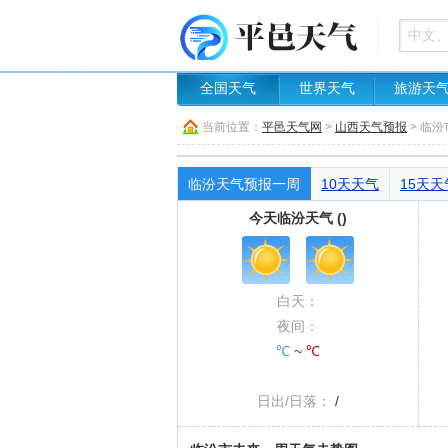
全国天气
世界天气
旅游天
当前位置：
平邑天气网
>
山西天气预报
> 临
临汾天气预报一周
10天天气
15天天
今天临汾天气 ()
白天：
夜间：
℃
~
℃
日出/日落：
/