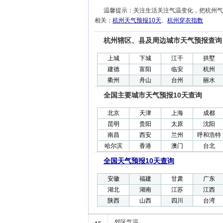
温馨提示：关注生活关注气温变化，把杭州气
相关：
杭州天气预报10天
、
杭州穿衣指数
杭州辖区、县及周边城市天气预报查询
上城
下城
江干
拱墅
建德
富阳
临安
杭州
衢州
舟山
台州
丽水
全国主要城市天气预报10天查询
北京
天津
上海
成都
昆明
贵阳
太原
沈阳
南昌
西安
兰州
呼和浩特
哈尔滨
香港
澳门
台北
全国天气预报10天查询
安徽
福建
甘肃
广东
湖北
湖南
江苏
江西
陕西
山西
四川
台湾
郊区气温