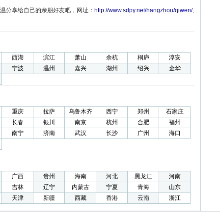
温分享给自己的亲朋好友吧，网址：
http://www.sdpy.net/hangzhou/qiwen/
,
西湖
滨江
萧山
余杭
桐庐
淳安
宁波
温州
嘉兴
湖州
绍兴
金华
重庆
拉萨
乌鲁木齐
西宁
郑州
石家庄
长春
银川
南京
杭州
合肥
福州
南宁
济南
武汉
长沙
广州
海口
广西
贵州
海南
河北
黑龙江
河南
吉林
辽宁
内蒙古
宁夏
青海
山东
天津
新疆
西藏
香港
云南
浙江