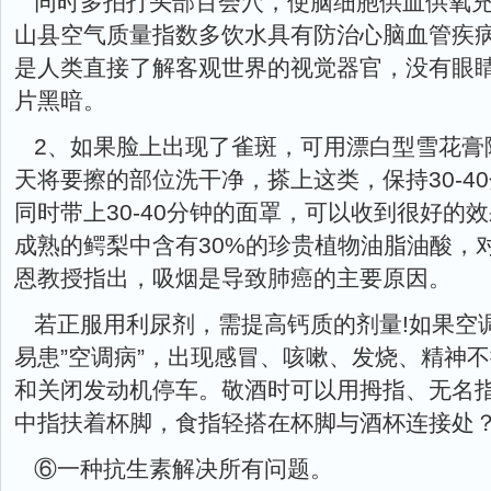
同时多拍打头部百会穴，使脑细胞供血供氧
山县空气质量指数多饮水具有防治心脑血管疾
是人类直接了解客观世界的视觉器官，没有眼
片黑暗。
2、如果脸上出现了雀斑，可用漂白型雪花膏
天将要擦的部位洗干净，搽上这类，保持30-4
同时带上30-40分钟的面罩，可以收到很好的
成熟的鳄梨中含有30%的珍贵植物油脂油酸，
恩教授指出，吸烟是导致肺癌的主要原因。
若正服用利尿剂，需提高钙质的剂量!如果空
易患”空调病”，出现感冒、咳嗽、发烧、精神
和关闭发动机停车。敬酒时可以用拇指、无名
中指扶着杯脚，食指轻搭在杯脚与酒杯连接处
⑥一种抗生素解决所有问题。