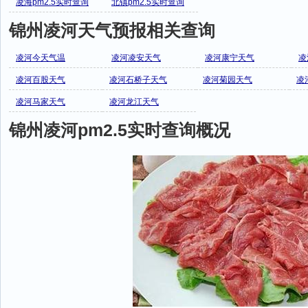
凌海pm2.5实时查询
北镇pm2.5实时查询
锦州凌河天气预报相关查询
凌河今天气温
凌河凌安天气
凌河康宁天气
凌
凌河百股天气
凌河石桥子天气
凌河菊园天气
凌
凌河马家天气
凌河龙江天气
锦州凌河pm2.5实时查询概况