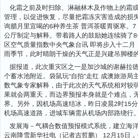
化霜之前及时扫除、淋融林木及作物上的霜
管理，以促进恢复，尽量把霜冻灾害造成的损失降
询腊月里宜喝的6种养生茶 普洱茶暖胃驱寒。7
公厅制定与解释。带着路人的鼓励她连续骑了
区空气质量指数中央气象台讯 即将步入十二月
雨季节，此时晴朗干燥的天气正是兴建吊脚楼
据报道，此次重灾区之一是加沙城的谢赫拉
个蓄水池附近。袋鼠玩“自拍”走红 成澳旅游局
数气象专家解释，由于此次的天气系统相对较
果就会两重天，而边界预报本身就是个难点，
界。另外，因机场高速结冰，昨日凌晨2时15分
机场高速道路，进城车辆需从机场内部路绕行
发展海－气耦合数值预报模式系统，建立海洋
云南降雪新华社电（记者吉哲鹏） 12月15日