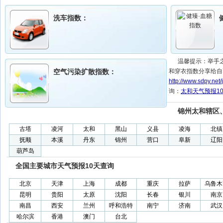
洗车指数：
温馨提示：举手
空气污染扩散指数：
和穿衣指数分享给自
http://www.sdpy.net
询：
太和天气预报1
锦州太和辖区
古塔
凌河
太和
黑山
义县
凌海
北镇
抚顺
本溪
丹东
锦州
营口
阜新
辽阳
葫芦岛
全国主要城市天气预报10天查询
北京
天津
上海
成都
重庆
拉萨
乌鲁木
昆明
贵阳
太原
沈阳
长春
银川
南京
南昌
西安
兰州
呼和浩特
南宁
济南
武汉
哈尔滨
香港
澳门
台北