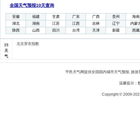
全国天气预报10天查询
安徽
福建
甘肃
广东
广西
贵州
海南
湖北
湖南
江苏
江西
吉林
辽宁
内蒙
陕西
山西
四川
台湾
天津
新疆
西藏
北京穿衣指数
15
天
气
平邑天气
网提供全国国内城市天气预报, 旅游
温馨提示：
Copyright © 2009-2023